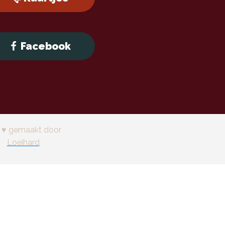
Facebook
 ♥ gemaakt door
Loeihard