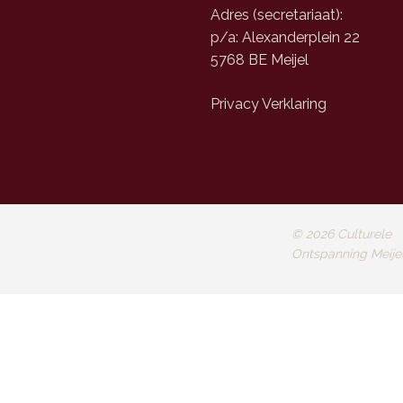
Adres (secretariaat):
p/a: Alexanderplein 22
5768 BE Meijel
Privacy Verklaring
©
2026
Culturele
Ontspanning Meije