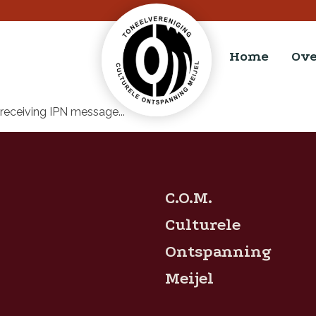
Home
Ove
receiving IPN message...
C.O.M.
Culturele
Ontspanning
Meijel